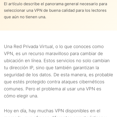
El artículo describe el panorama general necesario para
5.4.
4. Cobertura global
9.
Preguntas frecuentes
seleccionar una VPN de buena calidad para los lectores
4.5.
5. ¿Vives en un país con restricciones para internet?
que aún no tienen una.
5.5.
5. Fugas de domicilios IP por DNS o IPv6
4.6.
6. ¿Eres muy celoso de tus datos?
5.6.
6. Funcionalidades de VPN
4.7.
7. ¿Quieres tener anonimato en línea?
5.7.
7. Paquetes y costos de suscripción
Una Red Privada Virtual, o lo que conoces como
VPN, es un recurso maravilloso para cambiar de
5.8.
8. Métodos de pago disponibles
ubicación en línea. Estos servicios no solo cambian
tu dirección IP, sino que también garantizan la
5.9.
9. Prueba gratuita o garantía de reembolso
seguridad de los datos. De esta manera, es probable
que estés protegido contra ataques cibernéticos
5.10.
10. Servicio al cliente
comunes. Pero el problema al usar una VPN es
5.11.
11. Testimonios de otros clientes
cómo elegir una.
Hoy en día, hay muchas VPN disponibles en el