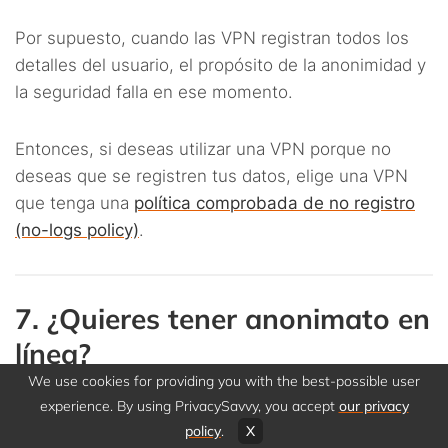
Por supuesto, cuando las VPN registran todos los
detalles del usuario, el propósito de la anonimidad y
la seguridad falla en ese momento.
Entonces, si deseas utilizar una VPN porque no
deseas que se registren tus datos, elige una VPN
que tenga una
política comprobada de no registro
(no-logs policy)
.
7. ¿Quieres tener anonimato en
línea?
We use cookies for providing you with the best-possible user
experience. By using PrivacySavvy, you accept
our privacy
Los defensores de la privacidad más fervientes,
policy
.
X
expertos en ciberseguridad y periodistas de