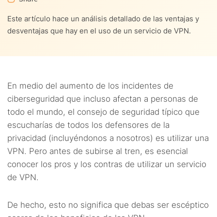
8.
¿Una VPN me hará totalmente anónimo?
Este artículo hace un análisis detallado de las ventajas y
7.2.
Mayor uso personal
9.
¿ME protegerá una VPN contra el malware?
desventajas que hay en el uso de un servicio de VPN.
7.3.
Cobertura mediática sobre la falta de privacidad
10.
Factores a considerar al elegir una VPN
digital
10.1.
Seguridad
11.
¿Hay que preocuparse por la reciente ola de
En medio del aumento de los incidentes de
consolidaciones en la industria VPN?
10.2.
Privacidad
ciberseguridad que incluso afectan a personas de
12.
Conclusión
todo el mundo, el consejo de seguridad típico que
10.3.
Velocidades
escucharías de todos los defensores de la
13.
Preguntas frecuentes
privacidad (incluyéndonos a nosotros) es utilizar una
10.4.
Red de servidores
VPN. Pero antes de subirse al tren, es esencial
conocer los pros y los contras de utilizar un servicio
10.5.
Videos emitidos por internet
de VPN.
10.6.
Compatibilidad
De hecho, esto no significa que debas ser escéptico