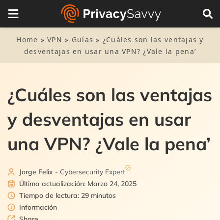
Tabla de Contenidos
1.
Lo que puedes esperar de una VPN: Ventajas y
Home
»
VPN
»
Guías
»
¿Cuáles son las ventajas y
desventajas
desventajas en usar una VPN? ¿Vale la pena’
2.
¿Qué es una VPN?
¿Cuáles son las ventajas
3.
VPN: Ventajas y desventajas
3.1.
Ventajas
y desventajas en usar
4.
Los mejores proveedores de VPN en 2025
3.2.
4.1.
Desventajas de una VPN
1. ExpressVPN
una VPN? ¿Vale la pena’
5.
Los peligros de las VPN gratuitas
4.2.
2. NordVPN
6.
Una palabra acerca de las VPN de sito-a-sitio para
Jorge Felix
- Cybersecurity Expert
empresas
4.3.
3. Surfshark
Última actualización: Marzo 24, 2025
6.1.
Ventajas y desventajas de las VPN sitio-a-sitio
Tiempo de lectura: 29 minutos
7.
Cada día es más necesario tener una VPN
Información
7.1.
Hay redes públicas en todas partes
Share