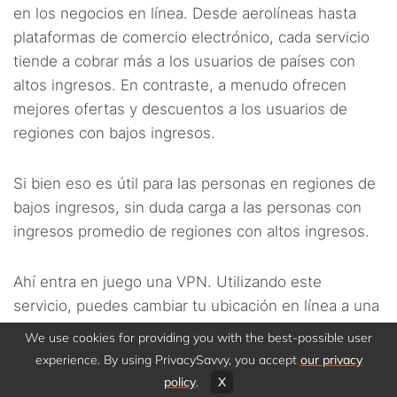
en los negocios en línea. Desde aerolíneas hasta
plataformas de comercio electrónico, cada servicio
tiende a cobrar más a los usuarios de países con
altos ingresos. En contraste, a menudo ofrecen
mejores ofertas y descuentos a los usuarios de
regiones con bajos ingresos.
Si bien eso es útil para las personas en regiones de
bajos ingresos, sin duda carga a las personas con
ingresos promedio de regiones con altos ingresos.
Ahí entra en juego una VPN. Utilizando este
servicio, puedes cambiar tu ubicación en línea a una
región de bajos ingresos o a un país donde puedas
We use cookies for providing you with the best-possible user
encontrar mejores ofertas. Entonces, no tendrás
experience. By using PrivacySavvy, you accept
our privacy
que pagar más al realizar compras.
policy
.
X