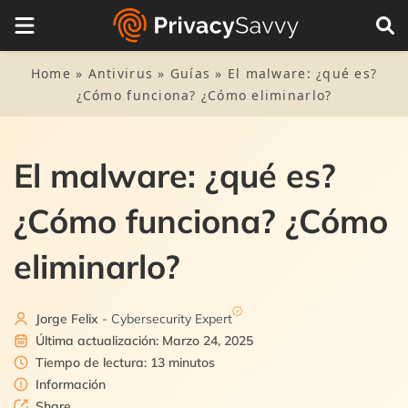
Tabla de Contenidos
1.
Las implicaciones del malware
Home
»
Antivirus
»
Guías
»
El malware: ¿qué es?
¿Cómo funciona? ¿Cómo eliminarlo?
2.
Tipos de malware
3.
¿Cómo se propaga el malware?
El malware: ¿qué es?
4.
¿Cuál es el propósito del malware?
¿Cómo funciona? ¿Cómo
4.1.
¿Y por qué lo usan?
5.
Señales de infección en un dispositivo
eliminarlo?
6.
¿Cómo puedo detectar el malware?
Jorge Felix
- Cybersecurity Expert
7.
¿Cómo eliminar el malware?
Última actualización: Marzo 24, 2025
7.1.
Eliminar malware en mac OSX y Windows
Tiempo de lectura: 13 minutos
8.
Formas efectivas de resguardarse contra el malware
Información
7.2.
Eliminar malware de sistemas Android o iOS
Share