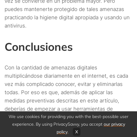
vez se convierte en un problema mayor. Pero
puedes mantenerte protegido de tales amenazas
practicando la higiene digital apropiada y usando un
antivirus.
Conclusiones
Con la cantidad de amenazas digitales
multiplicándose diariamente en el internet, es cada
vez más complicado conocer, evitar y eliminarlas
todas. Por eso es que, además de aplicar las
medidas preventivas descritas en este artículo,
deberías de empezar a usar herramientas de
We use cookies for providing you with the best-possible user
seguridad digital.
experience. By using PrivacySavvy, you accept
our privacy
policy
.
X
Aunque las suites antivirus son buenas soluciones,