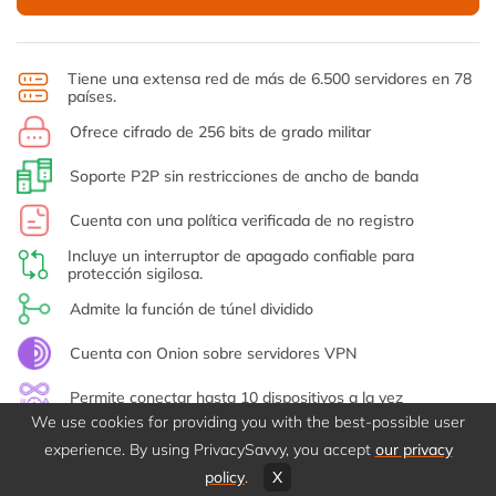
Tiene una extensa red de más de 6.500 servidores en 78
países.
Ofrece cifrado de 256 bits de grado militar
Soporte P2P sin restricciones de ancho de banda
Cuenta con una política verificada de no registro
Incluye un interruptor de apagado confiable para
protección sigilosa.
Admite la función de túnel dividido
Cuenta con Onion sobre servidores VPN
Permite conectar hasta 10 dispositivos a la vez
We use cookies for providing you with the best-possible user
Sólida protección contra fugas de IP/DNS
experience. By using PrivacySavvy, you accept
our privacy
policy
.
X
Una generosa política de reembolso sin preguntas