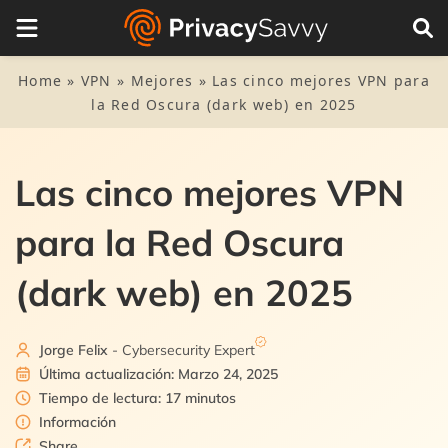
Tabla de Contenidos
1.
La lista rápida de las mejores VPN para navegar la red
Home
»
VPN
»
Mejores
»
Las cinco mejores VPN para
oscura
la Red Oscura (dark web) en 2025
2.
Cómo obtener acceso a la red oscura usando una VPN:
Guía paso a paso
Las cinco mejores VPN
3.
¿Qué es la red oscura?
para la Red Oscura
3.1.
La web superficial
4.
¿Es legal entrar a la web oscura?
(dark web) en 2025
3.2.
La web profunda
5.
¿Por qué necesito usar una VPN con la red oscura?
Jorge Felix
- Cybersecurity Expert
6.
La lista detallada de las mejores VPN para ver la web
Última actualización: Marzo 24, 2025
oscura
Tiempo de lectura: 17 minutos
6.1.
1. NordVPN
Información
7.
Metodología de selección
Share