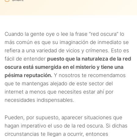
6.2.
7.1.
2. ExpressVPN
1. Seguridad
8.
¿Cómo puedo usar la web oscura desde mi iPhone con
seguridad?
6.3.
7.2.
3. Private Internet Access (PIA)
2. Política de registros
9.
¿Puede mi ISP darse cuenta de que uso la web oscura?
Cuando la gente oye o lee la frase “red oscura” lo
6.4.
7.3.
4. ExtremeVPN
3. Red de servidores
más común es que su imaginación de inmediato se
10.
¿Es seguro entrar a la web oscura con una VPN gratis?
refiera a una variedad de vicios y crímenes. Esto es
6.5.
7.4.
5. PureVPN
4. Velocidad
fácil de entender
puesto que la naturaleza de la red
11.
Consejos de seguridad útiles para usar la web oscura
7.5.
5. Compatibilidad con la red oscura
oscura está sumergida en el misterio y tiene una
pésima reputación.
Y nosotros te recomendamos
12.
Conclusión
7.6.
6. Ubicación
que te mantengas alejado de este sector del
internet a menos que necesites estar ahí por
13.
Preguntas Frecuentes
necesidades indispensables.
Pueden, por supuesto, aparecer situaciones que
hagan imperativo el uso de la red oscura. Si dichas
circunstancias te llegan a ocurrir, entonces