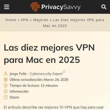
Tabla de Contenidos
1.
Lista rápida: Las cinco mejores VPN para Mac
Home
»
VPN
»
Mejores
»
Las diez mejores VPN para
Mac en 2025
2.
¿Por qué usar una VPN con tu Mac?
3.
La selección de la mejor VPN para Mac
Las diez mejores VPN
3.1.
Protocolos de privacidad y seguridad
4.
Las diez mejores VPN para Mac en 2025
para Mac en 2025
3.2.
4.1.
Compatibilidad general de hardware y sistemas
1. ExpressVPN
5.
¿Por qué debo evitar VPNs gratuitas con mi Mac?
operativos
4.2.
2. NordVPN
Jorge Felix
- Cybersecurity Expert
6.
Ya seleccioné la VPN que quiero usar. ¿Ahora qué?
3.3.
Velocidad
Última actualización: Marzo 24, 2025
4.3.
3. Surfshark
Tiempo de lectura: 13 minutos
7.
Instalando el IKEv2 VPN en una Mac
Información
4.4.
Share
4. CyberGhost
8.
Conclusión
El artículo describe las mejores 10 VPN que hay para usar
4.5.
5. IPVanish