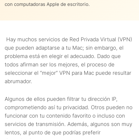
con computadoras Apple de escritorio.
4.6.
6. PrivateVPN
4.7.
7. TunnelBear
Hay muchos servicios de Red Privada Virtual (VPN)
4.8.
8. Windscribe
que pueden adaptarse a tu Mac; sin embargo, el
problema está en elegir el adecuado. Dado que
4.9.
9. Hotspot Shield
todos afirman ser los mejores, el proceso de
seleccionar el “mejor” VPN para Mac puede resultar
4.10.
10. Betternet VPN
abrumador.
Algunos de ellos pueden filtrar tu dirección IP,
comprometiendo así tu privacidad. Otros pueden no
funcionar con tu contenido favorito o incluso con
servicios de transmisión. Además, algunos son muy
lentos, al punto de que podrías preferir