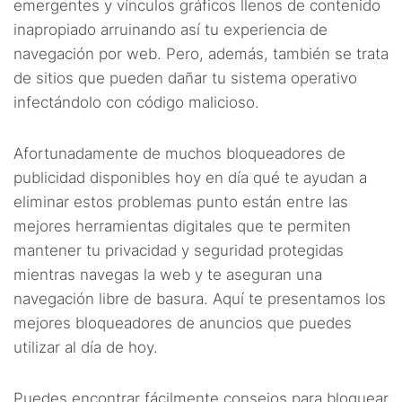
emergentes y vínculos gráficos llenos de contenido
6.11.
11. Ad Muncher (free)
inapropiado arruinando así tu experiencia de
navegación por web. Pero, además, también se trata
6.12.
12. 1Blocker (free)
de sitios que pueden dañar tu sistema operativo
6.13.
13. HTTPS-Everywhere (free)
infectándolo con código malicioso.
6.14.
14. Privacy Badger (free)
Afortunadamente de muchos bloqueadores de
publicidad disponibles hoy en día qué te ayudan a
6.15.
15. Fair AdBlocker
eliminar estos problemas punto están entre las
mejores herramientas digitales que te permiten
6.16.
16. Total Adblock (Versiones gratuitas y
mantener tu privacidad y seguridad protegidas
comerciales)
mientras navegas la web y te aseguran una
6.17.
Los anuncios nebulosos de los sitios web y los
navegación libre de basura. Aquí te presentamos los
bloqueadores
mejores bloqueadores de anuncios que puedes
utilizar al día de hoy.
Puedes encontrar fácilmente consejos para bloquear