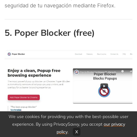
seguridad de tu navegación mediante Firefox.
5. Poper Blocker (free)
We use cookies for providing you with the best-possible user
experience. By using PrivacySavvy, you accept
our privacy
Vínculo para descarga
:
policy
.
X