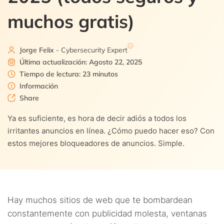
muchos gratis)
9.
Preguntas frecuentes
6.3.
3. AdLock (free + paid versions)
6.4.
4. NoScript (free)
Jorge Felix
- Cybersecurity Expert
Última actualización: Agosto 22, 2025
6.5.
5. Poper Blocker (free)
Tiempo de lectura: 23 minutos
Información
6.6.
6. AdAway (Gratuito, código abierto)
Share
Ya es suficiente, es hora de decir adiós a todos los
6.7.
7. AdBlock (free)
irritantes anuncios en línea. ¿Cómo puedo hacer eso? Con
estos mejores bloqueadores de anuncios. Simple.
6.8.
8. uBlock-Origin (free)
6.9.
9. AdBlocker Ultimate (versiones gratuitas y
comerciales)
Hay muchos sitios de web que te bombardean
6.10.
10. Ghostery (free)
constantemente con publicidad molesta, ventanas