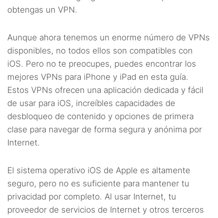
11.6.
Aceptación de Apple
obtengas un VPN.
11.7.
Prevención de rastreo en Safari
Aunque ahora tenemos un enorme número de VPNs
disponibles, no todos ellos son compatibles con
iOS. Pero no te preocupes, puedes encontrar los
mejores VPNs para iPhone y iPad en esta guía.
Estos VPNs ofrecen una aplicación dedicada y fácil
de usar para iOS, increíbles capacidades de
desbloqueo de contenido y opciones de primera
clase para navegar de forma segura y anónima por
Internet.
El sistema operativo iOS de Apple es altamente
seguro, pero no es suficiente para mantener tu
privacidad por completo. Al usar Internet, tu
proveedor de servicios de Internet y otros terceros