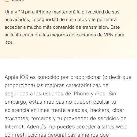
7.1.
1. Seguridad y privacidad
8.
Preparando una VPN en iOS
Una VPN para iPhone mantendrá la privacidad de sus
3.6.
Tabla comparativa de best iOS VPNs
actividades, la seguridad de sus datos y le permitirá
7.2.
8.1.
2. Rendimiento y velocidades
Configuración manual
9.
Conectando varios dispositivos iOS a la VPN
acceder a mucho más contenido de transmisión. Este
artículo enumera las mejores aplicaciones de VPN para
7.3.
8.2.
3. Red de servidores
Con una aplicación móvil dedicada de Apple Store
10.
¿Puedo usar una VPN gratuita en mi iPhone?
iOS.
7.4.
4. Aplicación dedicada disponible para sistemas Apple
11.
Las mejoras de privacidad en iOS 15
7.5.
11.1.
5. Relación de valor a costo
Control de compartir ubicación
12.
Conclusiones
Apple iOS es conocido por proporcionar (o decir que
7.6.
11.2.
6. Servicio al cliente
Protección de rastreo de correo electrónico
proporciona) las mejores características de
13.
Preguntas frecuentes
seguridad a los usuarios de iPhone y iPad. Sin
11.3.
Acesso protegido al portapapeles
embargo, estas medidas no pueden ocultar tu
existencia en línea frente a espías, hackers, ciber
11.4.
Reportes de privacidad de aplicaciones
atacantes, terceros y tu proveedor de servicios de
11.5.
Domicilio de Wifi privado
Internet. Además, no puedes acceder a sitios web
con restricciones geográficas a menos que