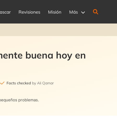
ascar
Revisiones
Misión
Más
mente buena hoy en
n
Facts checked
by Ali Qamar
s pequeños problemas.