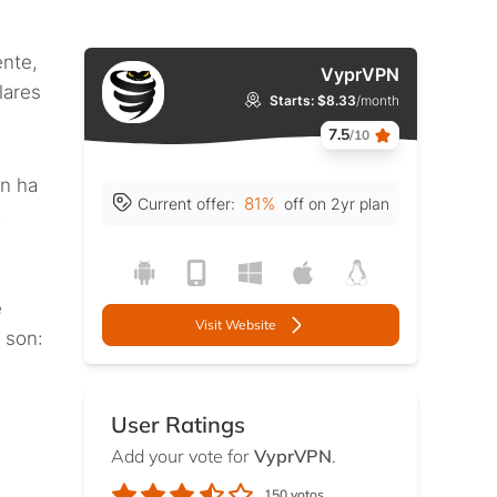
ente,
VyprVPN
lares
Starts: $8.33
/month
7.5
/10
én ha
81%
Current offer:
off on 2yr plan
a
e
Visit Website
 son:
User Ratings
Add your vote for
VyprVPN
.
150
votos