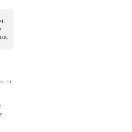
et,
s
ase.
as en
o
on