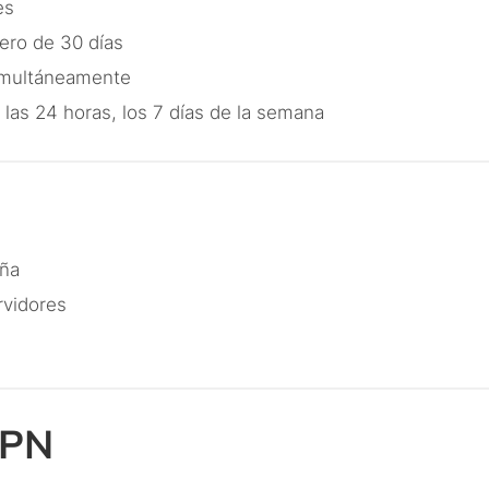
res
nero de 30 días
simultáneamente
o las 24 horas, los 7 días de la semana
eña
ervidores
VPN