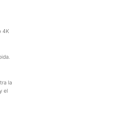
o 4K
pida.
ra la
y el