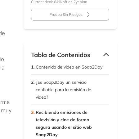
Current deal: 64% off on 2yr plan
Prueba Sin Riesgos
de
Tabla de Contenidos
No
1.
Contenido de video en Soap2Day
la
2.
¿Es Soap2Day un servicio
confiable para la emisión de
video?
orma
y muy
3.
Recibiendo emisiones de
televisión y cine de forma
segura usando el sitio web
Soap2Day