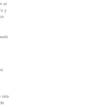
n el
ro y
sin
o web
os
e sea
 de