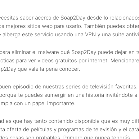
necesitas saber acerca de Soap2Day desde lo relacionado
 los mejores sitios web para usarlo. También puedes obte
ue alberga este servicio usando una VPN y una suite antivi
 para eliminar el malware qué Soap2Day puede dejar en t
ácticas para ver videos gratuitos por internet. Menciona
ap2Day que vale la pena conocer.
uen episodio de nuestras series de televisión favoritas.
porque te puedes sumergir en una historia invitándote a
umpla con un papel importante.
ad es que hay tanto contenido disponible que es muy difí
 oferta de películas y programas de televisión y el cará
 dos cosas son probables. Primero que nunca tendrás