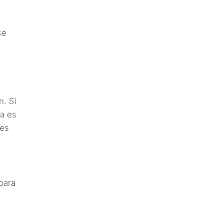
se
n. Si
ta es
 es
para