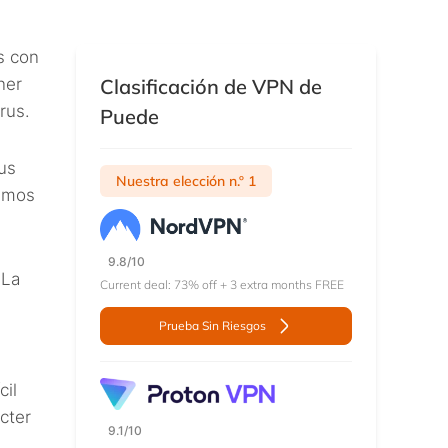
s con
ner
Clasificación de VPN de
rus.
Puede
us
Nuestra elección n.º 1
remos
9.8/10
 La
Current deal: 73% off + 3 extra months FREE
Prueba Sin Riesgos
cil
cter
9.1/10