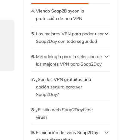
4.
Viendo Soap2Daycon la
protección de una VPN
5.
Los mejores VPN para poder usar
Soap2Day con toda seguridad
5.1.
1. ExpressVPN
6.
Metodología para la selección de
las mejores VPN para Soap2Day
5.2.
2. NordVPN
6.1.
Candado de red
7.
¿Son las VPN gratuitas una
5.3.
3. Private Internet Access
opción segura para ver
6.2.
(PIA)
Extensa red de servidores
Soap2Day?
6.3.
Cifrado AES de 256-bit
8.
¿El sitio web Soap2Daytiene
virus?
6.4.
Uso disponible en todo tipo
de dispositivos
9.
Eliminación del virus Soap2Day