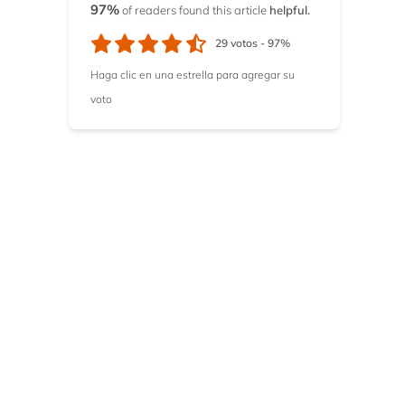
97%
of readers found this article
helpful.
10.8.
8. YesMovies
29
votos -
97%
Haga clic en una estrella para agregar su
voto