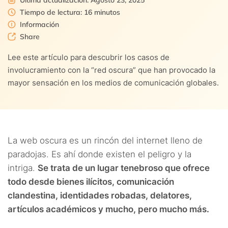
Última actualización: Agosto 23, 2025
3.6.
6. El caso de Peter Scully
Tiempo de lectura: 16 minutos
Información
3.7.
7. El arresto de Hieu Minh Ngo
Share
Lee este artículo para descubrir los casos de
3.8.
8. Julian Assange
involucramiento con la “red oscura” que han provocado la
mayor sensación en los medios de comunicación globales.
3.9.
9. Edward Snowden
3.10.
10. Los fraudes de sicarios
La web oscura es un rincón del internet lleno de
paradojas. Es ahí donde existen el peligro y la
intriga.
Se trata de un lugar tenebroso que ofrece
todo desde bienes ilícitos, comunicación
clandestina, identidades robadas, delatores,
artículos académicos y mucho, pero mucho más.