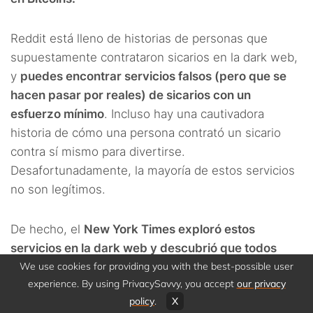
Reddit está lleno de historias de personas que
supuestamente contrataron sicarios en la dark web,
y
puedes encontrar servicios falsos (pero que se
hacen pasar por reales) de sicarios con un
esfuerzo mínimo
. Incluso hay una cautivadora
historia de cómo una persona contrató un sicario
contra sí mismo para divertirse.
Desafortunadamente, la mayoría de estos servicios
no son legítimos.
De hecho, el
New York Times exploró estos
servicios en la dark web y descubrió que todos
eran estafas
We use cookies for providing you with the best-possible user
. Los defraudadores toman el dinero y
experience. By using PrivacySavvy, you accept
our privacy
desaparecen.
policy
.
X