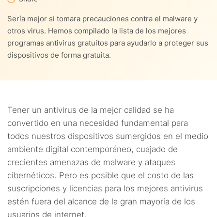
7.
¿Es riesgoso utilizar un antivirus gratuito?
5.3.
Prestaciones adicionales
3.6.
6. Bitdefender
Sería mejor si tomara precauciones contra el malware y
6.2.
2. McAfee
8.
¿Es suficiente un antivirus gratis?
otros virus. Hemos compilado la lista de los mejores
5.4.
Consumo de recursos del sistema
3.7.
7. Panda Free Antivirus
programas antivirus gratuitos para ayudarlo a proteger sus
6.3.
3. Avast
9.
Conclusión
dispositivos de forma gratuita.
5.5.
Genuinamente gratuito
6.4.
4. Norton
10.
Preguntas frecuentes
Tener un antivirus de la mejor calidad se ha
convertido en una necesidad fundamental para
todos nuestros dispositivos sumergidos en el medio
ambiente digital contemporáneo, cuajado de
crecientes amenazas de malware y ataques
cibernéticos. Pero es posible que el costo de las
suscripciones y licencias para los mejores antivirus
estén fuera del alcance de la gran mayoría de los
usuarios de internet.