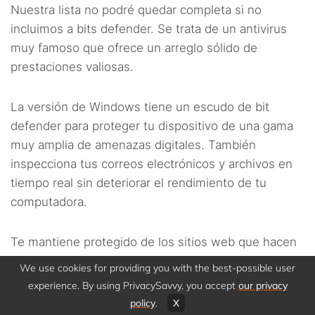
Nuestra lista no podré quedar completa si no
incluimos a bits defender. Se trata de un antivirus
muy famoso que ofrece un arreglo sólido de
prestaciones valiosas.
La versión de Windows tiene un escudo de bit
defender para proteger tu dispositivo de una gama
muy amplia de amenazas digitales. También
inspecciona tus correos electrónicos y archivos en
tiempo real sin deteriorar el rendimiento de tu
computadora.
Te mantiene protegido de los sitios web que hacen
revisando con mucho detalle cada sitio web que
We use cookies for providing you with the best-possible user
visitas para asegurarse que no se trata de una
experience. By using PrivacySavvy, you accept
our privacy
amenaza que pueda resultar en el robo de tus
policy
.
X