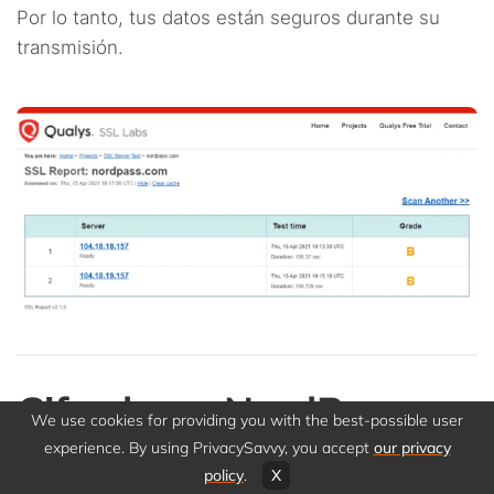
Por lo tanto, tus datos están seguros durante su
transmisión.
Cifrado en NordPass
We use cookies for providing you with the best-possible user
experience. By using PrivacySavvy, you accept
our privacy
policy
.
X
NordPass ofrece
seguridad de grado militar, al igual