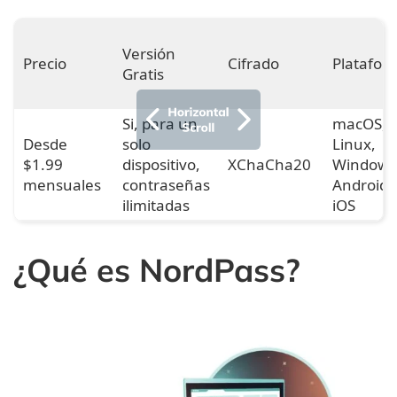
Versión
Precio
Cifrado
Platafo
Gratis
Si, para un
macOS,
Desde
solo
Linux,
$1.99
dispositivo,
XChaCha20
Windows
mensuales
contraseñas
Android,
ilimitadas
iOS
¿Qué es NordPass?